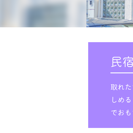
民
取れた
しめる
でおも