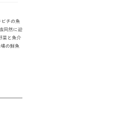
チピチの魚
族同然に迎
野菜と魚介
地場の鮮魚