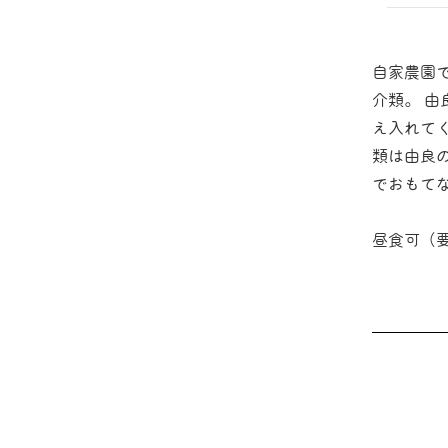
自家農園
介類。 
え入れて
類は由良
でおもて
昼食可（