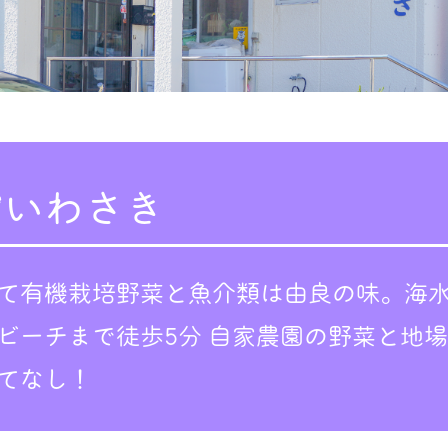
宿いわさき
て有機栽培野菜と魚介類は由良の味。海
ビーチまで徒歩5分 自家農園の野菜と地
てなし！