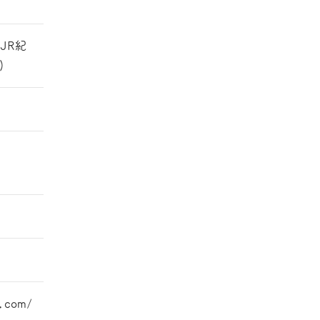
JR紀
)
n.com/