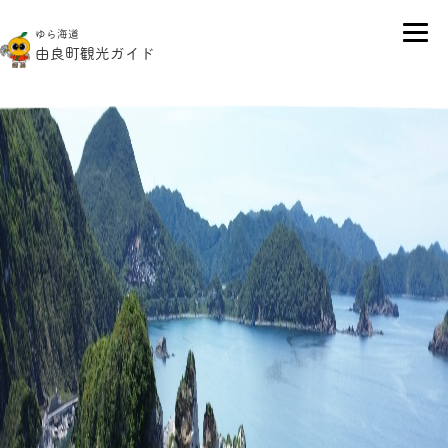
白崎海洋公園
ゆら海道
由良町観光ガイド